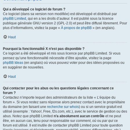
Qui a développé ce logiciel de forum ?
Ce logiciel (dans sa version non modifiée) est développé et distribué par
phpBB Limited
, qui en a les droits d’auteur. Il est publié sous la licence
publique générale GNU version 2 (GPL-2.0) et peut être diffusé librement. Pour
plus d’informations, visitez la page «
À propos de phpBB
» (en anglais).
Haut
Pourquoi la fonctionnalité X n’est pas disponible ?
Ce logiciel a été développé et mis sous licence par phpBB Limited. Si vous
pensez qu’une fonctionnalité nécessite d’être ajoutée, visitez la page
phpBB Ideas
(en anglais) où vous pouvez voter pour des idées proposées ou
en suggérer de nouvelles.
Haut
Qui contacter pour les abus ou les questions légales concernant ce
forum ?
Contactez n’importe lequel des administrateurs de la liste « L’équipe du
forum ». Si vous restez sans réponse alors prenez contact avec le propriétaire
du domaine (en faisant une
recherche sur whois
) ou si un service gratuit est
utilisé (exemple : Yahoo!, Free, f2s.com, etc.), avec le service de gestion ou des
abus. Notez que phpBB Limited
n’a absolument aucun contrôle
et ne peut
être, en aucun cas, tenu pour responsable sur
comment
,
où
ou
par qui
ce
forum est utilisé. Il est inutile de contacter phpBB Limited pour toute question