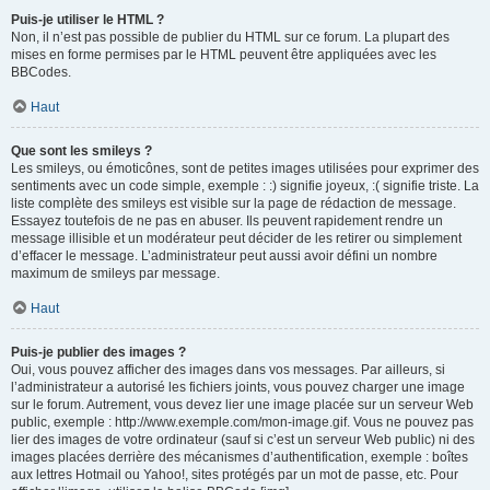
Puis-je utiliser le HTML ?
Non, il n’est pas possible de publier du HTML sur ce forum. La plupart des
mises en forme permises par le HTML peuvent être appliquées avec les
BBCodes.
Haut
Que sont les smileys ?
Les smileys, ou émoticônes, sont de petites images utilisées pour exprimer des
sentiments avec un code simple, exemple : :) signifie joyeux, :( signifie triste. La
liste complète des smileys est visible sur la page de rédaction de message.
Essayez toutefois de ne pas en abuser. Ils peuvent rapidement rendre un
message illisible et un modérateur peut décider de les retirer ou simplement
d’effacer le message. L’administrateur peut aussi avoir défini un nombre
maximum de smileys par message.
Haut
Puis-je publier des images ?
Oui, vous pouvez afficher des images dans vos messages. Par ailleurs, si
l’administrateur a autorisé les fichiers joints, vous pouvez charger une image
sur le forum. Autrement, vous devez lier une image placée sur un serveur Web
public, exemple : http://www.exemple.com/mon-image.gif. Vous ne pouvez pas
lier des images de votre ordinateur (sauf si c’est un serveur Web public) ni des
images placées derrière des mécanismes d’authentification, exemple : boîtes
aux lettres Hotmail ou Yahoo!, sites protégés par un mot de passe, etc. Pour