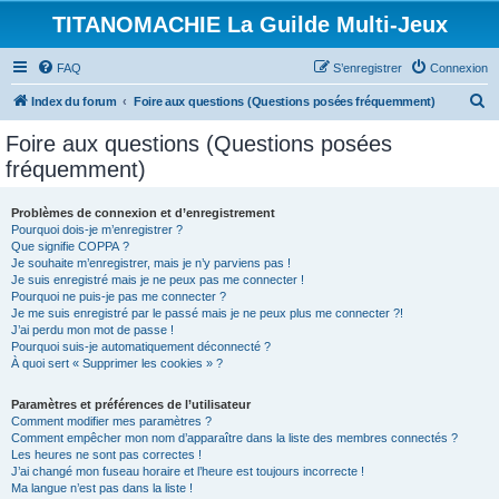
TITANOMACHIE La Guilde Multi-Jeux
FAQ
S’enregistrer
Connexion
R
Index du forum
Foire aux questions (Questions posées fréquemment)
e
Foire aux questions (Questions posées
c
fréquemment)
h
e
Problèmes de connexion et d’enregistrement
Pourquoi dois-je m’enregistrer ?
r
Que signifie COPPA ?
c
Je souhaite m’enregistrer, mais je n’y parviens pas !
Je suis enregistré mais je ne peux pas me connecter !
h
Pourquoi ne puis-je pas me connecter ?
Je me suis enregistré par le passé mais je ne peux plus me connecter ?!
e
J’ai perdu mon mot de passe !
r
Pourquoi suis-je automatiquement déconnecté ?
À quoi sert « Supprimer les cookies » ?
Paramètres et préférences de l’utilisateur
Comment modifier mes paramètres ?
Comment empêcher mon nom d’apparaître dans la liste des membres connectés ?
Les heures ne sont pas correctes !
J’ai changé mon fuseau horaire et l’heure est toujours incorrecte !
Ma langue n’est pas dans la liste !