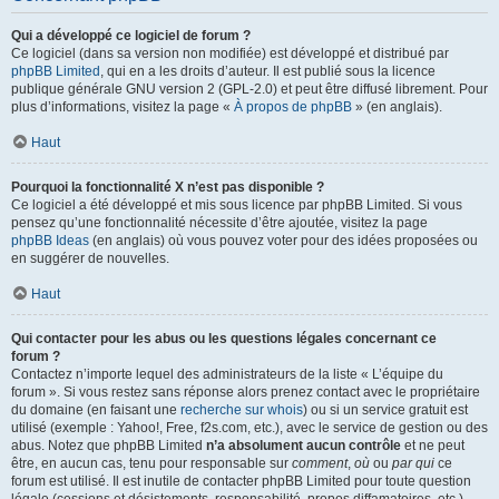
Qui a développé ce logiciel de forum ?
Ce logiciel (dans sa version non modifiée) est développé et distribué par
phpBB Limited
, qui en a les droits d’auteur. Il est publié sous la licence
publique générale GNU version 2 (GPL-2.0) et peut être diffusé librement. Pour
plus d’informations, visitez la page «
À propos de phpBB
» (en anglais).
Haut
Pourquoi la fonctionnalité X n’est pas disponible ?
Ce logiciel a été développé et mis sous licence par phpBB Limited. Si vous
pensez qu’une fonctionnalité nécessite d’être ajoutée, visitez la page
phpBB Ideas
(en anglais) où vous pouvez voter pour des idées proposées ou
en suggérer de nouvelles.
Haut
Qui contacter pour les abus ou les questions légales concernant ce
forum ?
Contactez n’importe lequel des administrateurs de la liste « L’équipe du
forum ». Si vous restez sans réponse alors prenez contact avec le propriétaire
du domaine (en faisant une
recherche sur whois
) ou si un service gratuit est
utilisé (exemple : Yahoo!, Free, f2s.com, etc.), avec le service de gestion ou des
abus. Notez que phpBB Limited
n’a absolument aucun contrôle
et ne peut
être, en aucun cas, tenu pour responsable sur
comment
,
où
ou
par qui
ce
forum est utilisé. Il est inutile de contacter phpBB Limited pour toute question