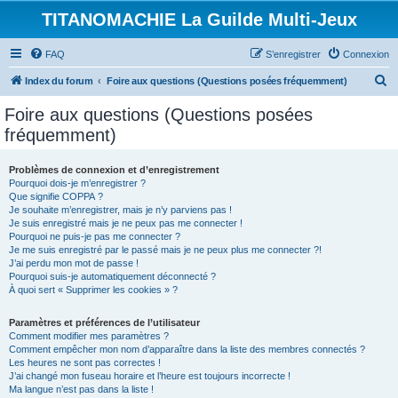
TITANOMACHIE La Guilde Multi-Jeux
FAQ
S’enregistrer
Connexion
R
Index du forum
Foire aux questions (Questions posées fréquemment)
e
Foire aux questions (Questions posées
c
fréquemment)
h
e
Problèmes de connexion et d’enregistrement
Pourquoi dois-je m’enregistrer ?
r
Que signifie COPPA ?
c
Je souhaite m’enregistrer, mais je n’y parviens pas !
Je suis enregistré mais je ne peux pas me connecter !
h
Pourquoi ne puis-je pas me connecter ?
Je me suis enregistré par le passé mais je ne peux plus me connecter ?!
e
J’ai perdu mon mot de passe !
r
Pourquoi suis-je automatiquement déconnecté ?
À quoi sert « Supprimer les cookies » ?
Paramètres et préférences de l’utilisateur
Comment modifier mes paramètres ?
Comment empêcher mon nom d’apparaître dans la liste des membres connectés ?
Les heures ne sont pas correctes !
J’ai changé mon fuseau horaire et l’heure est toujours incorrecte !
Ma langue n’est pas dans la liste !