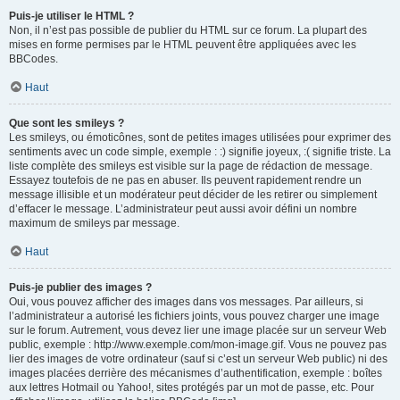
Puis-je utiliser le HTML ?
Non, il n’est pas possible de publier du HTML sur ce forum. La plupart des
mises en forme permises par le HTML peuvent être appliquées avec les
BBCodes.
Haut
Que sont les smileys ?
Les smileys, ou émoticônes, sont de petites images utilisées pour exprimer des
sentiments avec un code simple, exemple : :) signifie joyeux, :( signifie triste. La
liste complète des smileys est visible sur la page de rédaction de message.
Essayez toutefois de ne pas en abuser. Ils peuvent rapidement rendre un
message illisible et un modérateur peut décider de les retirer ou simplement
d’effacer le message. L’administrateur peut aussi avoir défini un nombre
maximum de smileys par message.
Haut
Puis-je publier des images ?
Oui, vous pouvez afficher des images dans vos messages. Par ailleurs, si
l’administrateur a autorisé les fichiers joints, vous pouvez charger une image
sur le forum. Autrement, vous devez lier une image placée sur un serveur Web
public, exemple : http://www.exemple.com/mon-image.gif. Vous ne pouvez pas
lier des images de votre ordinateur (sauf si c’est un serveur Web public) ni des
images placées derrière des mécanismes d’authentification, exemple : boîtes
aux lettres Hotmail ou Yahoo!, sites protégés par un mot de passe, etc. Pour