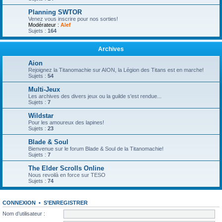
Planning SWTOR
Venez vous inscrire pour nos sorties!
Modérateur :
Alef
Sujets :
164
Archives
Aion
Rejoignez la Titanomachie sur AION, la Légion des Titans est en marche!
Sujets :
54
Multi-Jeux
Les archives des divers jeux ou la guilde s'est rendue...
Sujets :
7
Wildstar
Pour les amoureux des lapines!
Sujets :
23
Blade & Soul
Bienvenue sur le forum Blade & Soul de la Titanomachie!
Sujets :
7
The Elder Scrolls Online
Nous revoilà en force sur TESO
Sujets :
74
CONNEXION
•
S’ENREGISTRER
Nom d’utilisateur :