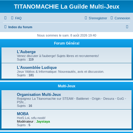
TITANOMACHIE La Guilde Multi-Jeux
FAQ
S’enregistrer
Connexion
R
Index du forum
e
Nous sommes le sam. 8 août 2026 19:40
c
Forum Général
h
L'Auberge
e
Venez discuter à l'auberge! Sujets libres et recrutements!
Sujets :
119
r
L'Assemblée Ludique
c
Jeux Vidéos & Informatique: Nouveautés, avis et discussion.
Sujets :
181
h
e
Multi-Jeux
r
Organisation Multi-Jeux
Rejoignez La Titanomachie sur STEAM - Battlenet - Origin - Desura - GoG -
PSN...
Sujets :
16
MOBA
HotS LoL stfu noob!
Modérateur :
Jaystaya
Sujets :
5