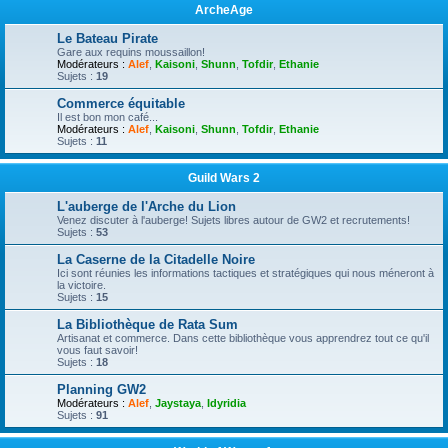
ArcheAge
Le Bateau Pirate
Gare aux requins moussaillon!
Modérateurs :
Alef
,
Kaisoni
,
Shunn
,
Tofdir
,
Ethanie
Sujets :
19
Commerce équitable
Il est bon mon café...
Modérateurs :
Alef
,
Kaisoni
,
Shunn
,
Tofdir
,
Ethanie
Sujets :
11
Guild Wars 2
L'auberge de l'Arche du Lion
Venez discuter à l'auberge! Sujets libres autour de GW2 et recrutements!
Sujets :
53
La Caserne de la Citadelle Noire
Ici sont réunies les informations tactiques et stratégiques qui nous méneront à
la victoire.
Sujets :
15
La Bibliothèque de Rata Sum
Artisanat et commerce. Dans cette bibliothèque vous apprendrez tout ce qu'il
vous faut savoir!
Sujets :
18
Planning GW2
Modérateurs :
Alef
,
Jaystaya
,
Idyridia
Sujets :
91