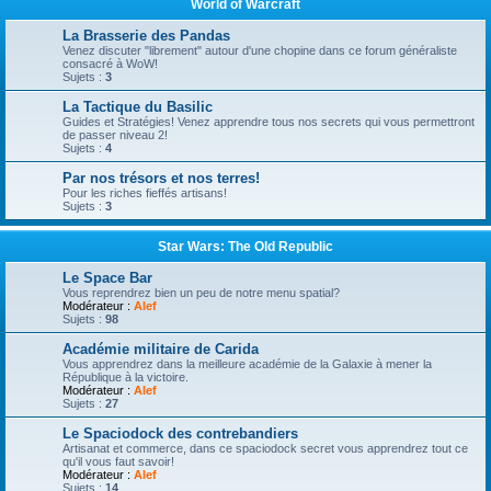
World of Warcraft
La Brasserie des Pandas
Venez discuter "librement" autour d'une chopine dans ce forum généraliste
consacré à WoW!
Sujets :
3
La Tactique du Basilic
Guides et Stratégies! Venez apprendre tous nos secrets qui vous permettront
de passer niveau 2!
Sujets :
4
Par nos trésors et nos terres!
Pour les riches fieffés artisans!
Sujets :
3
Star Wars: The Old Republic
Le Space Bar
Vous reprendrez bien un peu de notre menu spatial?
Modérateur :
Alef
Sujets :
98
Académie militaire de Carida
Vous apprendrez dans la meilleure académie de la Galaxie à mener la
République à la victoire.
Modérateur :
Alef
Sujets :
27
Le Spaciodock des contrebandiers
Artisanat et commerce, dans ce spaciodock secret vous apprendrez tout ce
qu'il vous faut savoir!
Modérateur :
Alef
Sujets :
14