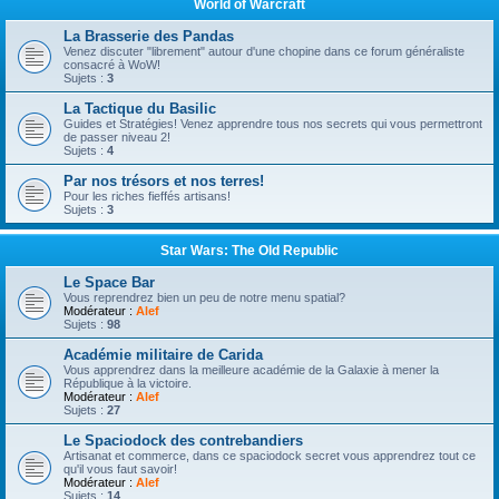
World of Warcraft
La Brasserie des Pandas
Venez discuter "librement" autour d'une chopine dans ce forum généraliste
consacré à WoW!
Sujets :
3
La Tactique du Basilic
Guides et Stratégies! Venez apprendre tous nos secrets qui vous permettront
de passer niveau 2!
Sujets :
4
Par nos trésors et nos terres!
Pour les riches fieffés artisans!
Sujets :
3
Star Wars: The Old Republic
Le Space Bar
Vous reprendrez bien un peu de notre menu spatial?
Modérateur :
Alef
Sujets :
98
Académie militaire de Carida
Vous apprendrez dans la meilleure académie de la Galaxie à mener la
République à la victoire.
Modérateur :
Alef
Sujets :
27
Le Spaciodock des contrebandiers
Artisanat et commerce, dans ce spaciodock secret vous apprendrez tout ce
qu'il vous faut savoir!
Modérateur :
Alef
Sujets :
14