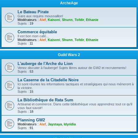
ArcheAge
Le Bateau Pirate
Gare aux requins moussaillon!
Modérateurs :
Alef
,
Kaisoni
,
Shunn
,
Tofdir
,
Ethanie
Sujets :
19
Commerce équitable
Il est bon mon café...
Modérateurs :
Alef
,
Kaisoni
,
Shunn
,
Tofdir
,
Ethanie
Sujets :
11
Guild Wars 2
L'auberge de l'Arche du Lion
Venez discuter à l'auberge! Sujets libres autour de GW2 et recrutements!
Sujets :
53
La Caserne de la Citadelle Noire
Ici sont réunies les informations tactiques et stratégiques qui nous méneront à
la victoire.
Sujets :
15
La Bibliothèque de Rata Sum
Artisanat et commerce. Dans cette bibliothèque vous apprendrez tout ce qu'il
vous faut savoir!
Sujets :
18
Planning GW2
Modérateurs :
Alef
,
Jaystaya
,
Idyridia
Sujets :
91