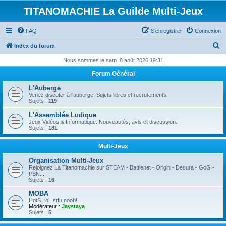
TITANOMACHIE La Guilde Multi-Jeux
FAQ
S’enregistrer
Connexion
R
Index du forum
e
Nous sommes le sam. 8 août 2026 19:31
c
Forum Général
h
L'Auberge
e
Venez discuter à l'auberge! Sujets libres et recrutements!
Sujets :
119
r
L'Assemblée Ludique
c
Jeux Vidéos & Informatique: Nouveautés, avis et discussion.
Sujets :
181
h
e
Multi-Jeux
r
Organisation Multi-Jeux
Rejoignez La Titanomachie sur STEAM - Battlenet - Origin - Desura - GoG -
PSN...
Sujets :
16
MOBA
HotS LoL stfu noob!
Modérateur :
Jaystaya
Sujets :
5