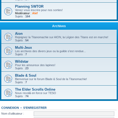
Planning SWTOR
Venez vous inscrire pour nos sorties!
Modérateur :
Alef
Sujets :
164
Archives
Aion
Rejoignez la Titanomachie sur AION, la Légion des Titans est en marche!
Sujets :
54
Multi-Jeux
Les archives des divers jeux ou la guilde s'est rendue...
Sujets :
7
Wildstar
Pour les amoureux des lapines!
Sujets :
23
Blade & Soul
Bienvenue sur le forum Blade & Soul de la Titanomachie!
Sujets :
7
The Elder Scrolls Online
Nous revoilà en force sur TESO
Sujets :
74
CONNEXION
•
S’ENREGISTRER
Nom d’utilisateur :