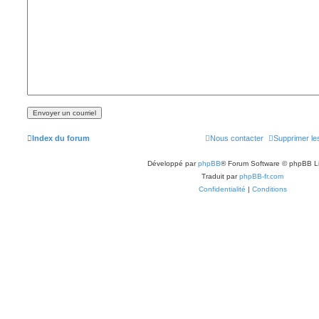
Index du forum
Nous contacter
Supprimer le
Développé par
phpBB
® Forum Software © phpBB L
Traduit par
phpBB-fr.com
Confidentialité
|
Conditions