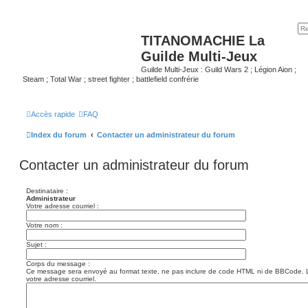
TITANOMACHIE La
Guilde Multi-Jeux
Guilde Multi-Jeux : Guild Wars 2 ; Légion Aion ;
Steam ; Total War ; street fighter ; battlefield confrérie
Accès rapide
FAQ
Index du forum
Contacter un administrateur du forum
Contacter un administrateur du forum
Destinataire :
Administrateur
Votre adresse courriel :
Votre nom :
Sujet :
Corps du message :
Ce message sera envoyé au format texte, ne pas inclure de code HTML ni de BBCode. 
votre adresse courriel.