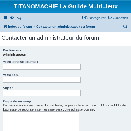
TITANOMACHIE La Guilde Multi-Jeux
FAQ
S’enregistrer
Connexion
R
Index du forum
Contacter un administrateur du forum
e
Contacter un administrateur du forum
c
h
Destinataire :
Administrateur
e
r
Votre adresse courriel :
c
Votre nom :
h
e
Sujet :
r
Corps du message :
Ce message sera envoyé au format texte, ne pas inclure de code HTML ni de BBCode.
L’adresse de réponse à ce message sera votre adresse courriel.