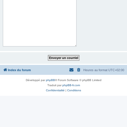
Index du forum
Heures au format
UTC+02:00
Développé par
phpBB
® Forum Software © phpBB Limited
Traduit par
phpBB-fr.com
Confidentialité
|
Conditions