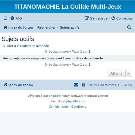
TITANOMACHIE La Guilde Multi-Jeux
FAQ
S’enregistrer
Connexion
R
Index du forum
Rechercher
Sujets actifs
e
Sujets actifs
c
Aller à la recherche avancée
h
0 résultat trouvé • Page
1
sur
1
e
Aucun sujet ou message ne correspond à vos critères de recherche.
r
0 résultat trouvé • Page
1
sur
1
c
Aller à
h
Index du forum
Heures au format
UTC+02:00
e
r
Développé par
phpBB
® Forum Software © phpBB Limited
Traduit par
phpBB-fr.com
Confidentialité
|
Conditions