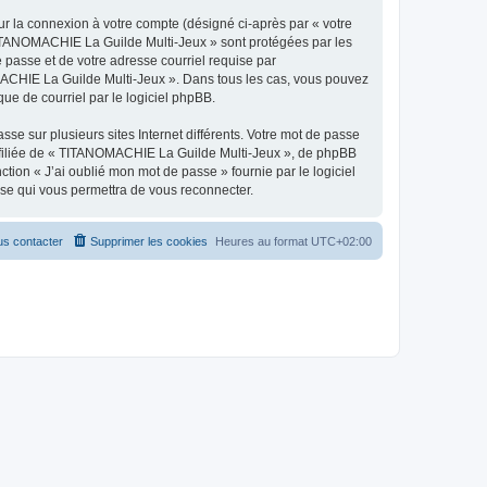
ur la connexion à votre compte (désigné ci-après par « votre
« TITANOMACHIE La Guilde Multi-Jeux » sont protégées par les
 passe et de votre adresse courriel requise par
MACHIE La Guilde Multi-Jeux ». Dans tous les cas, vous pouvez
ue de courriel par le logiciel phpBB.
se sur plusieurs sites Internet différents. Votre mot de passe
filiée de « TITANOMACHIE La Guilde Multi-Jeux », de phpBB
tion « J’ai oublié mon mot de passe » fournie par le logiciel
sse qui vous permettra de vous reconnecter.
s contacter
Supprimer les cookies
Heures au format
UTC+02:00