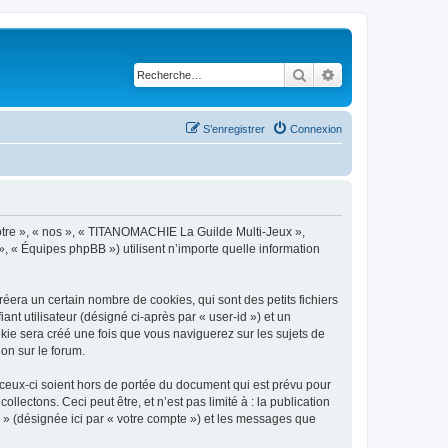
Rechercher
Recherche avancé
S’enregistrer
Connexion
notre », « nos », « TITANOMACHIE La Guilde Multi-Jeux »,
», « Équipes phpBB ») utilisent n’importe quelle information
era un certain nombre de cookies, qui sont des petits fichiers
nt utilisateur (désigné ci-après par « user-id ») et un
okie sera créé une fois que vous naviguerez sur les sujets de
on sur le forum.
eux-ci soient hors de portée du document qui est prévu pour
ectons. Ceci peut être, et n’est pas limité à : la publication
 » (désignée ici par « votre compte ») et les messages que