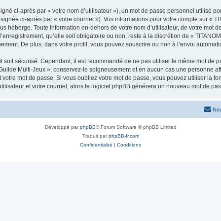
gné ci-après par « votre nom d’utilisateur »), un mot de passe personnel utilisé po
ésignée ci-après par « votre courriel »). Vos informations pour votre compte sur 
us héberge. Toute information en-dehors de votre nom d’utilisateur, de votre mot de
nregistrement, qu’elle soit obligatoire ou non, reste à la discrétion de « TITANO
uement. De plus, dans votre profil, vous pouvez souscrire ou non à l’envoi automatiq
l soit sécurisé. Cependant, il est recommandé de ne pas utiliser le même mot de pas
uilde Multi-Jeux », conservez-le soigneusement et en aucun cas une personne af
otre mot de passe. Si vous oubliez votre mot de passe, vous pouvez utiliser la fonc
lisateur et votre courriel, alors le logiciel phpBB générera un nouveau mot de pa
Nou
Développé par
phpBB
® Forum Software © phpBB Limited
Traduit par
phpBB-fr.com
Confidentialité
|
Conditions