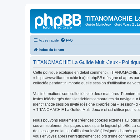
TITANOMACHIE La 
Guilde Multi-Jeux : Guild Wars 2 ; Lég
Accès rapide
FAQ
Index du forum
TITANOMACHIE La Guilde Multi-Jeux - Politique 
Cette politique explique en détail comment « TITANOMACHIE La 
« https://www.titanomachie.fr ») et phpBB (désigné ci-après par
collectée pendant n’importe quelle session d’utilisation de votr
Vos informations sont collectées de deux manières. Premièreme
textes téléchargés dans les fichiers temporaires du navigateur I
identifiant de session invité (désigné ci-après par « session-i
« TITANOMACHIE La Guilde Multi-Jeux » et est utilisé pour stock
Nous pouvons également créer des cookies externes au logicie
couvrir seulement les pages créées par le logiciel phpBB. La se
de message en tant qu’utilisateur invité (désignée ci-après pa
vous envoyez après l’enregistrement et lors d’une connexion (