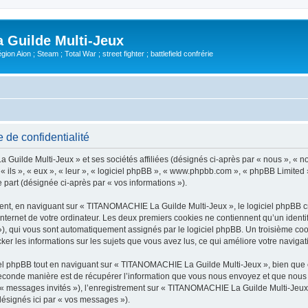
Guilde Multi-Jeux
ion Aion ; Steam ; Total War ; street fighter ; battlefield confrérie
de confidentialité
Guilde Multi-Jeux » et ses sociétés affiliées (désignés ci-après par « nous », « 
 « ils », « eux », « leur », « logiciel phpBB », « www.phpbb.com », « phpBB Limited 
e part (désignée ci-après par « vos informations »).
nt, en naviguant sur « TITANOMACHIE La Guilde Multi-Jeux », le logiciel phpBB cré
nternet de votre ordinateur. Les deux premiers cookies ne contiennent qu’un identifia
d »), qui vous sont automatiquement assignés par le logiciel phpBB. Un troisième co
er les informations sur les sujets que vous avez lus, ce qui améliore votre navigati
l phpBB tout en naviguant sur « TITANOMACHIE La Guilde Multi-Jeux », bien que c
conde manière est de récupérer l’information que vous nous envoyez et que nous coll
r « messages invités »), l’enregistrement sur « TITANOMACHIE La Guilde Multi-Jeux
désignés ici par « vos messages »).