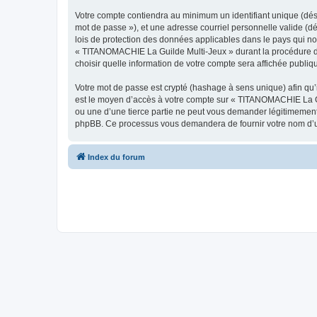
Votre compte contiendra au minimum un identifiant unique (dési
mot de passe »), et une adresse courriel personnelle valide (d
lois de protection des données applicables dans le pays qui no
« TITANOMACHIE La Guilde Multi-Jeux » durant la procédure d’e
choisir quelle information de votre compte sera affichée publiq
Votre mot de passe est crypté (hashage à sens unique) afin qu’i
est le moyen d’accès à votre compte sur « TITANOMACHIE La G
ou une d’une tierce partie ne peut vous demander légitimement v
phpBB. Ce processus vous demandera de fournir votre nom d’uti
Index du forum