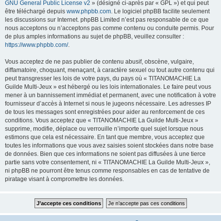
GNU General Public License v2
» (désigné ci-après par « GPL ») et qui peut
être téléchargé depuis
www.phpbb.com
. Le logiciel phpBB facilite seulement
les discussions sur Internet. phpBB Limited n’est pas responsable de ce que
nous acceptons ou n’acceptons pas comme contenu ou conduite permis. Pour
de plus amples informations au sujet de phpBB, veuillez consulter :
https://www.phpbb.com/
.
Vous acceptez de ne pas publier de contenu abusif, obscène, vulgaire,
diffamatoire, choquant, menaçant, à caractère sexuel ou tout autre contenu qui
peut transgresser les lois de votre pays, du pays où « TITANOMACHIE La
Guilde Multi-Jeux » est hébergé ou les lois internationales. Le faire peut vous
mener à un bannissement immédiat et permanent, avec une notification à votre
fournisseur d’accès à Internet si nous le jugeons nécessaire. Les adresses IP
de tous les messages sont enregistrées pour aider au renforcement de ces
conditions. Vous acceptez que « TITANOMACHIE La Guilde Multi-Jeux »
supprime, modifie, déplace ou verrouille n’importe quel sujet lorsque nous
estimons que cela est nécessaire. En tant que membre, vous acceptez que
toutes les informations que vous avez saisies soient stockées dans notre base
de données. Bien que ces informations ne soient pas diffusées à une tierce
partie sans votre consentement, ni « TITANOMACHIE La Guilde Multi-Jeux »,
ni phpBB ne pourront être tenus comme responsables en cas de tentative de
piratage visant à compromettre les données.