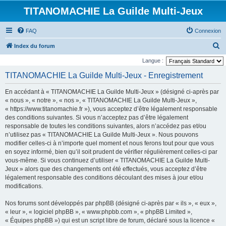
TITANOMACHIE La Guilde Multi-Jeux
FAQ
Connexion
R
Index du forum
e
Langue :
c
TITANOMACHIE La Guilde Multi-Jeux - Enregistrement
h
En accédant à « TITANOMACHIE La Guilde Multi-Jeux » (désigné ci-après par
e
« nous », « notre », « nos », « TITANOMACHIE La Guilde Multi-Jeux »,
r
« https://www.titanomachie.fr »), vous acceptez d’être légalement responsable
des conditions suivantes. Si vous n’acceptez pas d’être légalement
c
responsable de toutes les conditions suivantes, alors n’accédez pas et/ou
h
n’utilisez pas « TITANOMACHIE La Guilde Multi-Jeux ». Nous pouvons
e
modifier celles-ci à n’importe quel moment et nous ferons tout pour que vous
en soyez informé, bien qu’il soit prudent de vérifier régulièrement celles-ci par
r
vous-même. Si vous continuez d’utiliser « TITANOMACHIE La Guilde Multi-
Jeux » alors que des changements ont été effectués, vous acceptez d’être
légalement responsable des conditions découlant des mises à jour et/ou
modifications.
Nos forums sont développés par phpBB (désigné ci-après par « ils », « eux »,
« leur », « logiciel phpBB », « www.phpbb.com », « phpBB Limited »,
« Équipes phpBB ») qui est un script libre de forum, déclaré sous la licence «