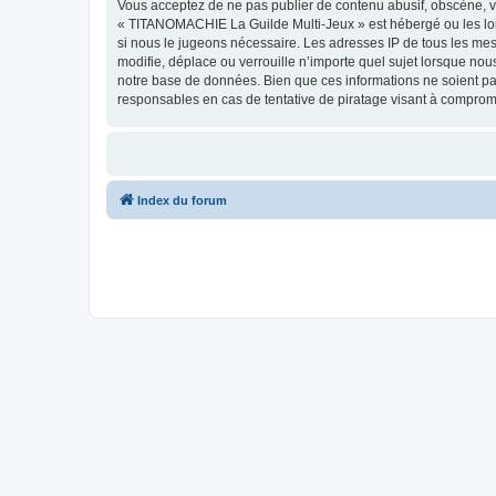
Vous acceptez de ne pas publier de contenu abusif, obscène, vu
« TITANOMACHIE La Guilde Multi-Jeux » est hébergé ou les lois
si nous le jugeons nécessaire. Les adresses IP de tous les m
modifie, déplace ou verrouille n’importe quel sujet lorsque no
notre base de données. Bien que ces informations ne soient p
responsables en cas de tentative de piratage visant à comprom
Index du forum