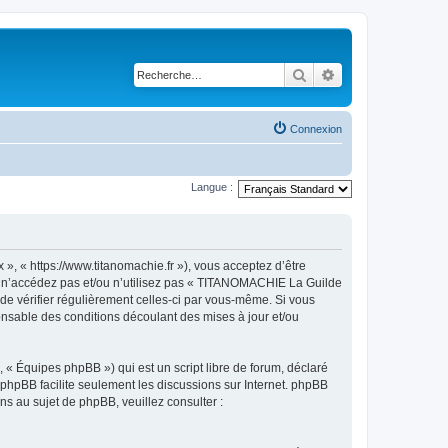
Rechercher
Recherche avancé
Connexion
Langue :
, « https://www.titanomachie.fr »), vous acceptez d’être
rs n’accédez pas et/ou n’utilisez pas « TITANOMACHIE La Guilde
 de vérifier régulièrement celles-ci par vous-même. Si vous
nsable des conditions découlant des mises à jour et/ou
 « Équipes phpBB ») qui est un script libre de forum, déclaré
l phpBB facilite seulement les discussions sur Internet. phpBB
 au sujet de phpBB, veuillez consulter :