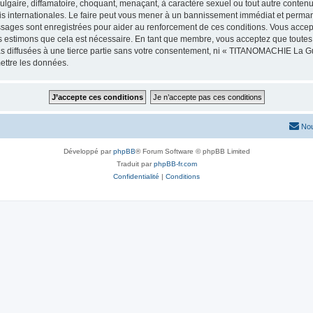
lgaire, diffamatoire, choquant, menaçant, à caractère sexuel ou tout autre contenu 
 internationales. Le faire peut vous mener à un bannissement immédiat et permanent
essages sont enregistrées pour aider au renforcement de ces conditions. Vous ac
us estimons que cela est nécessaire. En tant que membre, vous acceptez que toutes
as diffusées à une tierce partie sans votre consentement, ni « TITANOMACHIE La G
ettre les données.
Nou
Développé par
phpBB
® Forum Software © phpBB Limited
Traduit par
phpBB-fr.com
Confidentialité
|
Conditions