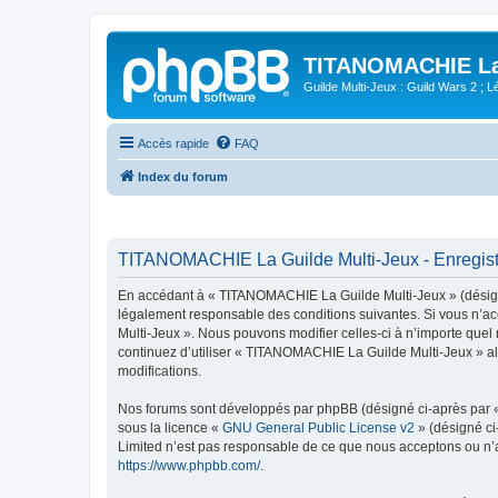
TITANOMACHIE La 
Guilde Multi-Jeux : Guild Wars 2 ; Lég
Accès rapide
FAQ
Index du forum
TITANOMACHIE La Guilde Multi-Jeux - Enregis
En accédant à « TITANOMACHIE La Guilde Multi-Jeux » (désigné 
légalement responsable des conditions suivantes. Si vous n’ac
Multi-Jeux ». Nous pouvons modifier celles-ci à n’importe quel 
continuez d’utiliser « TITANOMACHIE La Guilde Multi-Jeux » al
modifications.
Nos forums sont développés par phpBB (désigné ci-après par « i
sous la licence «
GNU General Public License v2
» (désigné ci
Limited n’est pas responsable de ce que nous acceptons ou n’
https://www.phpbb.com/
.