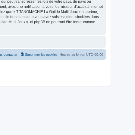
qui peut transgresser les lois de votre pays, du pays où
, avec une notification à votre fournisseur d’accès à Internet
ceptez que « TITANOMACHIE La Guilde Multi-Jeux » supprime,
 les informations que vous avez saisies soient stockées dans
uilde Multi-Jeux », ni phpBB ne pourront être tenus comme
s contacter
Supprimer les cookies
Heures au format
UTC+02:00