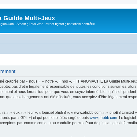
Guilde Multi-Jeux
ion Aion ; Steam ; Total War ; street fighter ; battlefield confrérie
trement
ci-après par « nous », « notre », « nos », « TITANOMACHIE La Guilde Multi-Jeux »
ceptez pas d’être légalement responsable de toutes les conditions suivantes, alo
moment et nous ferons tout pour que vous en soyez informé, bien qu’il soit prudent
ors que des changements ont été effectués, vous acceptez d’être légalement respo
ls », « eux », « leur », « logiciel phpBB », « www.phpbb.com », « phpBB Limited »,
-après par « GPL ») et qui peut être téléchargé depuis
www.phpbb.com
. Le logicie
acceptons pas comme contenu ou conduite permis. Pour de plus amples informations