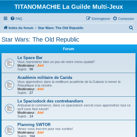
TITANOMACHIE La Guilde Multi-Jeux
FAQ
S’enregistrer
Connexion
R
Index du forum
Star Wars: The Old Republic
e
Star Wars: The Old Republic
c
Forum
h
e
Le Space Bar
Vous reprendrez bien un peu de notre menu spatial?
r
Modérateur :
Alef
Sujets :
98
c
Académie militaire de Carida
h
Vous apprendrez dans la meilleure académie de la Galaxie à mener la
République à la victoire.
e
Modérateur :
Alef
Sujets :
27
r
Le Spaciodock des contrebandiers
Artisanat et commerce, dans ce spaciodock secret vous apprendrez tout ce
qu'il vous faut savoir!
Modérateur :
Alef
Sujets :
14
Planning SWTOR
Venez vous inscrire pour nos sorties!
Modérateur :
Alef
Sujets :
164