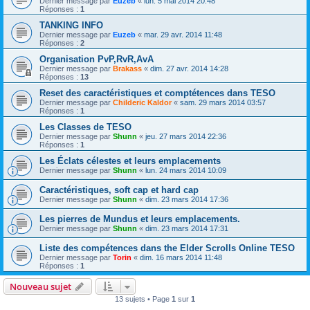
Dernier message par
Euzeb
«
lun. 5 mai 2014 20:48
Réponses :
1
TANKING INFO
Dernier message par
Euzeb
«
mar. 29 avr. 2014 11:48
Réponses :
2
Organisation PvP,RvR,AvA
Dernier message par
Brakass
«
dim. 27 avr. 2014 14:28
Réponses :
13
Reset des caractéristiques et comptétences dans TESO
Dernier message par
Childeric Kaldor
«
sam. 29 mars 2014 03:57
Réponses :
1
Les Classes de TESO
Dernier message par
Shunn
«
jeu. 27 mars 2014 22:36
Réponses :
1
Les Éclats célestes et leurs emplacements
Dernier message par
Shunn
«
lun. 24 mars 2014 10:09
Caractéristiques, soft cap et hard cap
Dernier message par
Shunn
«
dim. 23 mars 2014 17:36
Les pierres de Mundus et leurs emplacements.
Dernier message par
Shunn
«
dim. 23 mars 2014 17:31
Liste des compétences dans the Elder Scrolls Online TESO
Dernier message par
Torin
«
dim. 16 mars 2014 11:48
Réponses :
1
Nouveau sujet
13 sujets • Page
1
sur
1