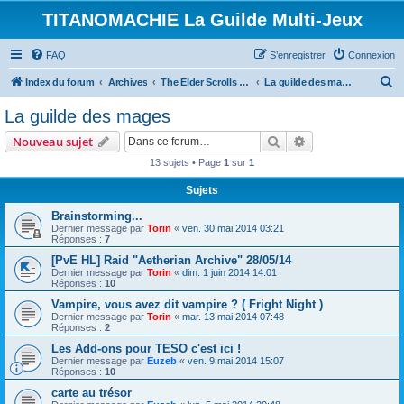
TITANOMACHIE La Guilde Multi-Jeux
FAQ
S’enregistrer
Connexion
R
Index du forum
Archives
The Elder Scrolls Online
La guilde des mages
e
La guilde des mages
c
Rechercher
Recherche avanc
Nouveau sujet
h
13 sujets • Page
1
sur
1
e
Sujets
r
c
Brainstorming...
Dernier message par
Torin
«
ven. 30 mai 2014 03:21
h
Réponses :
7
e
[PvE HL] Raid "Aetherian Archive" 28/05/14
Dernier message par
Torin
«
dim. 1 juin 2014 14:01
r
Réponses :
10
Vampire, vous avez dit vampire ? ( Fright Night )
Dernier message par
Torin
«
mar. 13 mai 2014 07:48
Réponses :
2
Les Add-ons pour TESO c'est ici !
Dernier message par
Euzeb
«
ven. 9 mai 2014 15:07
Réponses :
10
carte au trésor