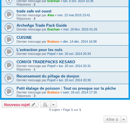
Dernier message par
Erachan
«
lun. 6 oct. 2014 10:36
Réponses :
2
trade safe est ouest
Dernier message par
Alea
«
ven. 22 mai 2015 23:41
Réponses :
4
ArcheAge Trade Pack Guide
Dernier message par
Erachan
«
mer. 18 févr. 2015 01:26
CUISINE
Dernier message par
Brakass
«
dim. 14 déc. 2014 16:08
L'extraction pour les nuls
Dernier message par
Popof
«
lun. 20 oct. 2014 20:34
CONVOI TRADEPACKS KESAKO
Dernier message par
Popof
«
lun. 20 oct. 2014 20:31
Réponses :
1
Recensement du pillage de donjon
Dernier message par
Popof
«
lun. 20 oct. 2014 20:30
Petit étalage de poisson : Tout ou presque sur la pêche
Dernier message par
Brakass
«
sam. 18 oct. 2014 17:26
Réponses :
3
Nouveau sujet
9 sujets • Page
1
sur
1
Aller à