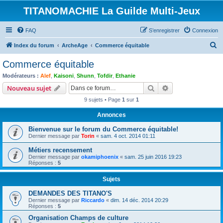
TITANOMACHIE La Guilde Multi-Jeux
FAQ
S’enregistrer
Connexion
R
Index du forum
ArcheAge
Commerce équitable
e
Commerce équitable
c
Modérateurs :
Alef
,
Kaisoni
,
Shunn
,
Tofdir
,
Ethanie
h
Rechercher
Recherche avanc
Nouveau sujet
e
9 sujets • Page
1
sur
1
r
Annonces
c
Bienvenue sur le forum du Commerce équitable!
h
Dernier message par
Torin
«
sam. 4 oct. 2014 01:11
e
Métiers recensement
r
Dernier message par
okamiphoenix
«
sam. 25 juin 2016 19:23
Réponses :
5
Sujets
DEMANDES DES TITANO'S
Dernier message par
Riccardo
«
dim. 14 déc. 2014 20:29
Réponses :
5
Organisation Champs de culture